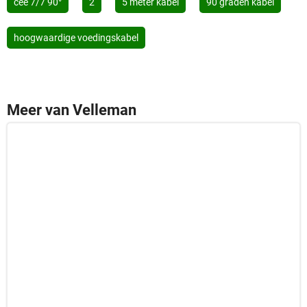
cee 7/7 90°
2
5 meter kabel
90 graden kabel
hoogwaardige voedingskabel
Meer van Velleman